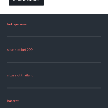
link spaceman
situs slot bet 200
situs slot thailand
bacarat