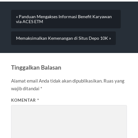
« Panduan Mengakses Informasi Benefit Karyawan
via ACES ETM
Memaksimalkan Kemenangan di Situs Depo 10K »
Tinggalkan Balasan
Alamat email Anda tidak akan dipublikasikan.
Ruas yang
wajib ditandai
*
KOMENTAR
*