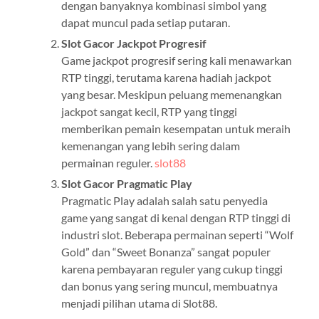
dengan banyaknya kombinasi simbol yang
dapat muncul pada setiap putaran.
Slot Gacor Jackpot Progresif
Game jackpot progresif sering kali menawarkan
RTP tinggi, terutama karena hadiah jackpot
yang besar. Meskipun peluang memenangkan
jackpot sangat kecil, RTP yang tinggi
memberikan pemain kesempatan untuk meraih
kemenangan yang lebih sering dalam
permainan reguler.
slot88
Slot Gacor Pragmatic Play
Pragmatic Play adalah salah satu penyedia
game yang sangat di kenal dengan RTP tinggi di
industri slot. Beberapa permainan seperti “Wolf
Gold” dan “Sweet Bonanza” sangat populer
karena pembayaran reguler yang cukup tinggi
dan bonus yang sering muncul, membuatnya
menjadi pilihan utama di Slot88.