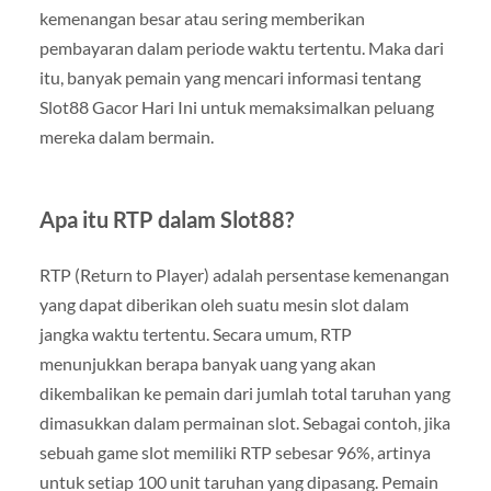
kemenangan besar atau sering memberikan
pembayaran dalam periode waktu tertentu. Maka dari
itu, banyak pemain yang mencari informasi tentang
Slot88 Gacor Hari Ini untuk memaksimalkan peluang
mereka dalam bermain.
Apa itu RTP dalam Slot88?
RTP (Return to Player) adalah persentase kemenangan
yang dapat diberikan oleh suatu mesin slot dalam
jangka waktu tertentu. Secara umum, RTP
menunjukkan berapa banyak uang yang akan
dikembalikan ke pemain dari jumlah total taruhan yang
dimasukkan dalam permainan slot. Sebagai contoh, jika
sebuah game slot memiliki RTP sebesar 96%, artinya
untuk setiap 100 unit taruhan yang dipasang. Pemain