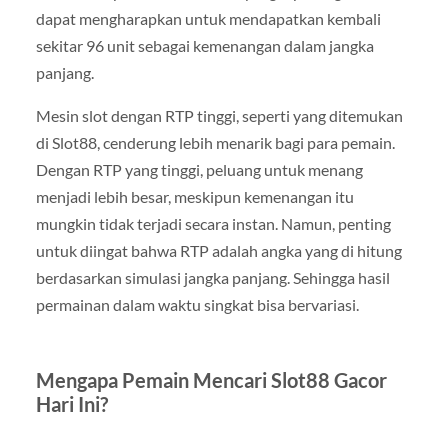
dapat mengharapkan untuk mendapatkan kembali
sekitar 96 unit sebagai kemenangan dalam jangka
panjang.
Mesin slot dengan RTP tinggi, seperti yang ditemukan
di Slot88, cenderung lebih menarik bagi para pemain.
Dengan RTP yang tinggi, peluang untuk menang
menjadi lebih besar, meskipun kemenangan itu
mungkin tidak terjadi secara instan. Namun, penting
untuk diingat bahwa RTP adalah angka yang di hitung
berdasarkan simulasi jangka panjang. Sehingga hasil
permainan dalam waktu singkat bisa bervariasi.
Mengapa Pemain Mencari Slot88 Gacor
Hari Ini?