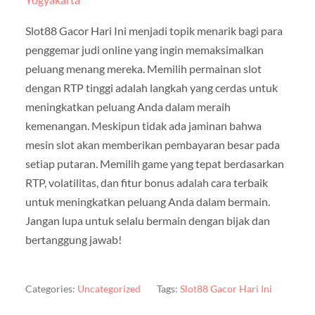
Slot88 Gacor Hari Ini menjadi topik menarik bagi para
penggemar judi online yang ingin memaksimalkan
peluang menang mereka. Memilih permainan slot
dengan RTP tinggi adalah langkah yang cerdas untuk
meningkatkan peluang Anda dalam meraih
kemenangan. Meskipun tidak ada jaminan bahwa
mesin slot akan memberikan pembayaran besar pada
setiap putaran. Memilih game yang tepat berdasarkan
RTP, volatilitas, dan fitur bonus adalah cara terbaik
untuk meningkatkan peluang Anda dalam bermain.
Jangan lupa untuk selalu bermain dengan bijak dan
bertanggung jawab!
Categories:
Uncategorized
Tags:
Slot88 Gacor Hari Ini