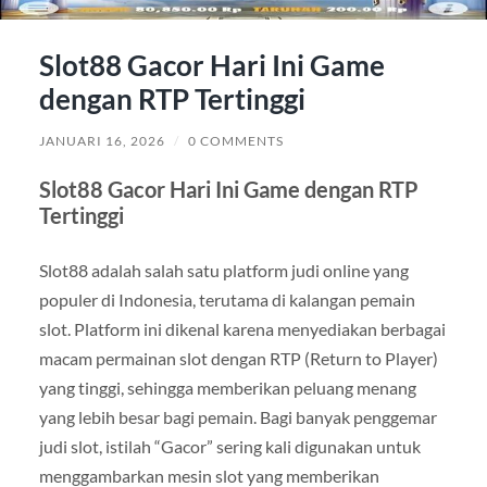
Slot88 Gacor Hari Ini Game
dengan RTP Tertinggi
JANUARI 16, 2026
/
0 COMMENTS
Slot88 Gacor Hari Ini Game dengan RTP
Tertinggi
Slot88 adalah salah satu platform judi online yang
populer di Indonesia, terutama di kalangan pemain
slot. Platform ini dikenal karena menyediakan berbagai
macam permainan slot dengan RTP (Return to Player)
yang tinggi, sehingga memberikan peluang menang
yang lebih besar bagi pemain. Bagi banyak penggemar
judi slot, istilah “Gacor” sering kali digunakan untuk
menggambarkan mesin slot yang memberikan