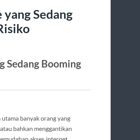
e yang Sedang
isiko
ng Sedang Booming
an utama banyak orang yang
 atau bahkan menggantikan
kemudahan akses internet