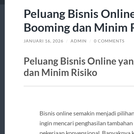
Peluang Bisnis Onlin
Booming dan Minim R
JANUARI 16, 2026
/
ADMIN
/
0 COMMENTS
Peluang Bisnis Online ya
dan Minim Risiko
Bisnis online semakin menjadi pilih
ingin mencari penghasilan tambahan
pekerjaan konvensional. Banyaknya 