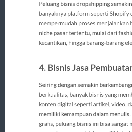
Peluang bisnis dropshipping semaki
banyaknya platform seperti Shopif
mempermudah proses menjalankan bis
niche pasar tertentu, mulai dari fash
kecantikan, hingga barang-barang ele
4.
Bisnis Jasa Pembuatan
Seiring dengan semakin berkembang
berkualitas, banyak bisnis yang me
konten digital seperti artikel, video, 
memiliki kemampuan dalam menulis, 
grafis, peluang bisnis ini bisa sang