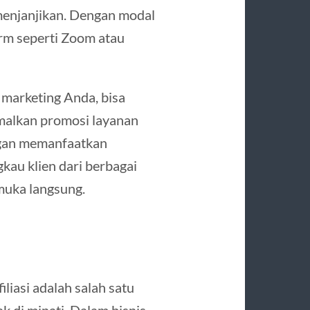
menjanjikan. Dengan modal
rm seperti Zoom atau
 marketing Anda, bisa
imalkan promosi layanan
engan memanfaatkan
gkau klien dari berbagai
muka langsung.
iliasi adalah salah satu