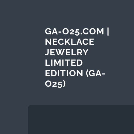
GA-O25.COM |
NECKLACE
JEWELRY
LIMITED
EDITION (GA-
O25)