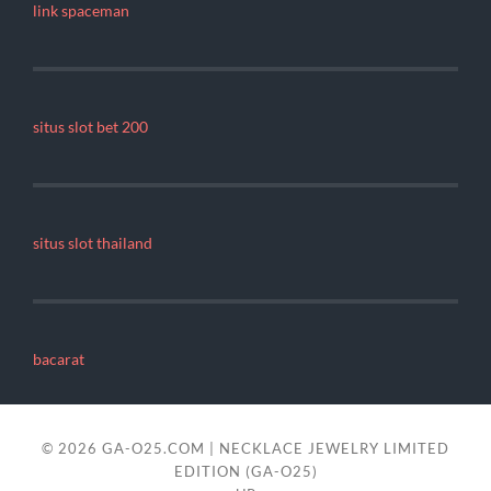
link spaceman
situs slot bet 200
situs slot thailand
bacarat
© 2026
GA-O25.COM | NECKLACE JEWELRY LIMITED
EDITION (GA-O25)